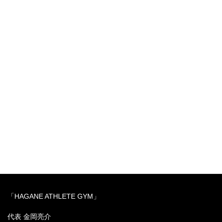
また次のトレーニングの
ご紹介記事でお会いしましょう！
それではまた！
梅田・中崎町の
「リバースエイジングボディ」専門の
パーソナルトレーニングジム
「HAGANE ATHLETE GYM」
代表 金岡亮介