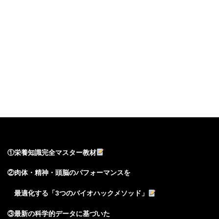
登録後、「豪華」とメッセージを
送るだけで以下の7大特典が無料で受け取れます：
①栄養知識完全マスター教材
②肉体・精神・頭脳のパフォーマンスを
最適化する「3つのバイオハックメソッド」
③最新の科学的データに基づいた