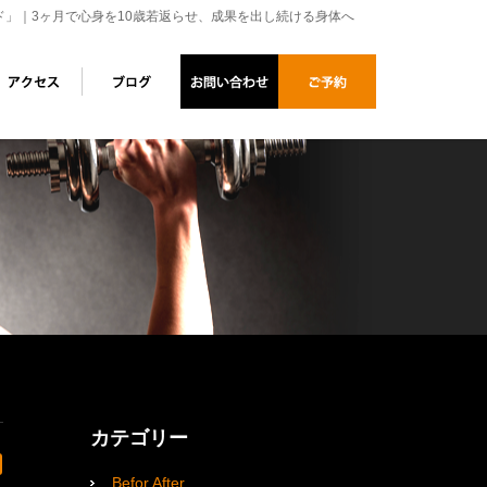
ド」｜3ヶ月で心身を10歳若返らせ、成果を出し続ける身体へ
カテゴリー
Befor After