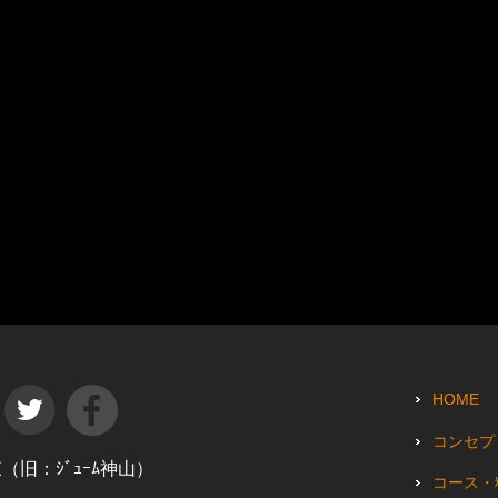
HOME
コンセプ
田東（旧：ｼﾞｭｰﾑ神山）
コース・