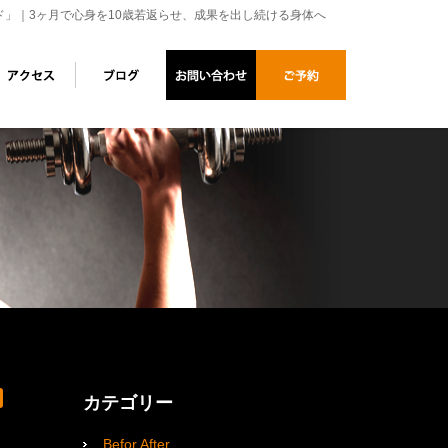
ド」｜3ヶ月で心身を10歳若返らせ、成果を出し続ける身体へ
カテゴリー
Befor After