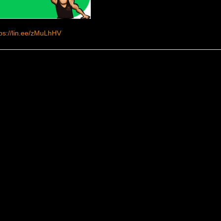
tps://lin.ee/zMuLhHV