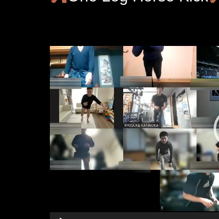
動
画
プ
レ
ー
ヤ
ー