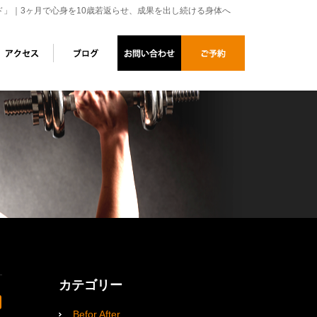
ド」｜3ヶ月で心身を10歳若返らせ、成果を出し続ける身体へ
カテゴリー
Befor After