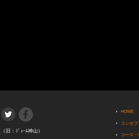
HOME
コンセプ
田東（旧：ｼﾞｭｰﾑ神山）
コース・