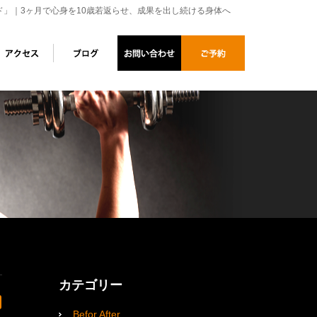
ド」｜3ヶ月で心身を10歳若返らせ、成果を出し続ける身体へ
カテゴリー
Befor After