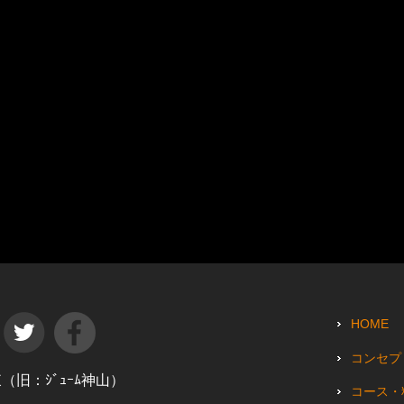
HOME
コンセプ
田東（旧：ｼﾞｭｰﾑ神山）
コース・