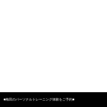
引き続き引き続き宜しくお願い致します！
大阪・梅田のパーソナルトレーニングジム
HAGANE ATHLETE GYM 代表 金岡
▼▼▼人気のダイエット記事もご覧くださいませ▼▼▼
【正しいダイエット】あなたのダイエット方法、間違ってません
か！？
■梅田のパーソナルトレーニング体験をご予約■