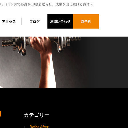
ド」｜3ヶ月で心身を10歳若返らせ、成果を出し続ける身体へ
カテゴリー
Befor After