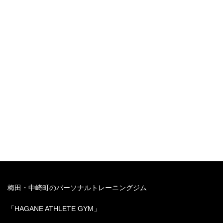
https://lin.ee/zMuLhHV
以上、本日も最後まで
ご覧頂きありがとうございました！
また次のトレーニングの
ご紹介記事でお会いしましょう！
それではまた！
梅田・中崎町のパーソナルトレーニングジム
「HAGANE ATHLETE GYM」