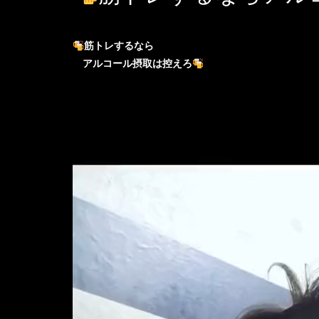
筋トレするなら
アルコール摂取は控えろ
動
画
プ
レ
ー
ヤ
ー