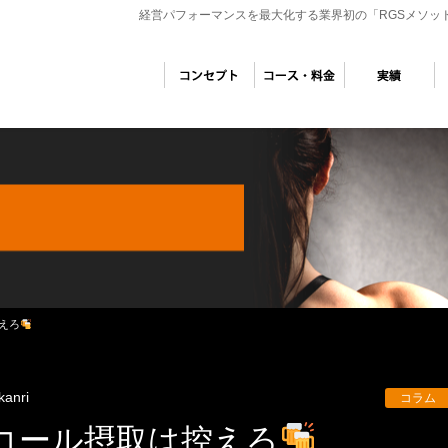
経営パフォーマンスを最大化する業界初の「RGSメソッ
えろ
kanri
コラム
コール摂取は控えろ