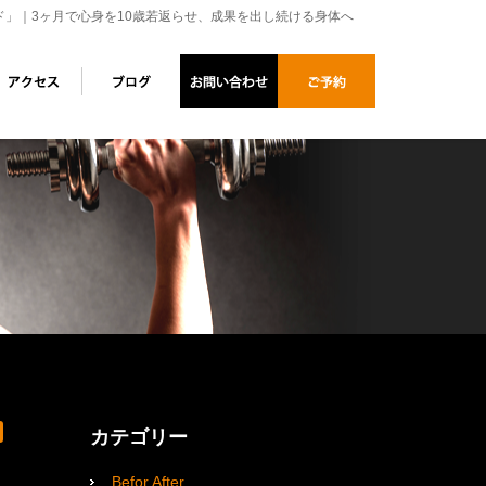
ド」｜3ヶ月で心身を10歳若返らせ、成果を出し続ける身体へ
カテゴリー
Befor After