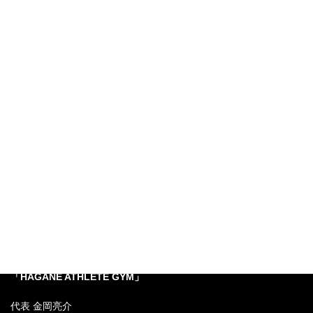
また次のトレーニングの
ご紹介記事でお会いしましょう！
それではまた！
梅田・中崎町の
「リバースエイジングボディ」専門の
パーソナルトレーニングジム
「HAGANE ATHLETE GYM」
代表 金岡亮介