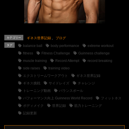
カテゴリー
ギネス世界記録
、
ブログ
タグ
balance ball
body performance
extreme workout
fitness
Fitness Challenge
Guinness challenge
muscle training
Record Attempt
record breaking
side raises
training video
エクストリームワークアウト
ギネス世界記録
ギネス挑戦
サイドレイズ
チャレンジ
トレーニング動画
バランスボール
パフォーマンス向上 Guinness World Record
フィットネス
ボディメイク
世界記録
筋力トレーニング
記録更新