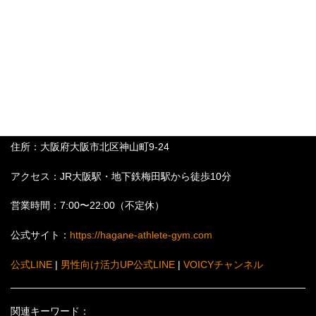
・
脳科学が解き明かす究極の注意力最適化戦略｜梅田ボディメイ
クジム
・
男性ホルモンを最大化する脂質摂取法 | 梅田 HAGANE
ATHLETE GYM
【HAGANE ATHLETE GYM基本情報】
住所：大阪府大阪市北区神山町9-24
アクセス：JR大阪駅・地下鉄梅田駅から徒歩10分
営業時間：7:00〜22:00（不定休）
公式サイト：
https://hagane-athlete-gym.com
公式LINE
|
男性向け活力UP公式LINE
|
VOICYチャンネル
関連キーワード：