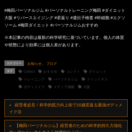
#梅田パーソナルジム #パーソナルトレーニング梅田 #ダイエット
大阪 #リバースエイジング #若返り #遺伝子検査 #幹細胞 #エクソ
ソーム #梅田ダイエット #パーソナルジムおすすめ
※本記事の内容は最新の科学研究に基づいています。個人の体質
や状態により効果には個人差があります。
カテゴリー
お知らせ
、
ブログ
タグ
Collect
おすすめ
コレクト
ダイエット
トレーニング
パーソナルジム
フィットネス
ボディメイク
メディア掲載
大阪
経営者必見！科学的筋力向上術で10歳若返る最強ボディメ
イク法
【梅田パーソナルジム】経営者のための科学的持久力強化