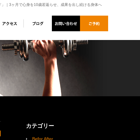
ド」｜3ヶ月で心身を10歳若返らせ、成果を出し続ける身体へ
カテゴリー
Befor After