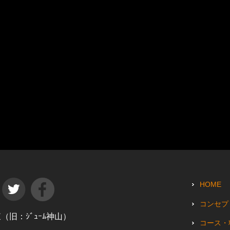
HOME
コンセプ
田東（旧：ｼﾞｭｰﾑ神山）
コース・