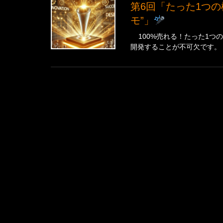
第6回「たった1つの極意で100%売れる！魅力爆発の“商品開発のキ
モ”」
100%売れる！たった1つ
開発することが不可欠です。 