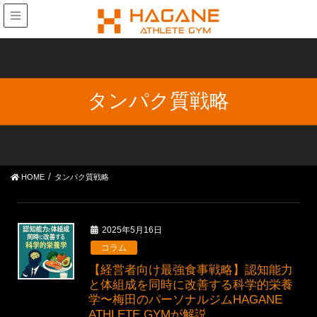
タンパク質戦略
HOME
タンパク質戦略
2025年5月16日
コラム
【経営者向け最強食事戦略】認知能力
と体組成を同時に改善する科学的栄養
学〜梅田のパーソナルジムHAGANE
ATHLETE GYMが解説