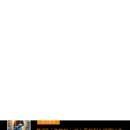
資格や豊富な経験が必要…」 そう思い込ん
で、 一歩を踏み出せないでいませんか？ 本記
事では、健康ビジネスで 本当に必要な「能 […]
2025年2月14日
ビジネス
第8回『年商〇〇〇〇万円→億へ！成功
者が隠す“ワンパターンの秘密”』
完璧は幻想！ビジネス成功のカギを握るのは
「行動力」と「柔軟性」 ビジネスの世界で、
よく聞かれる言葉の一つに 「完璧を目指せ」と
いうものがあります。 確かに、完璧な製品や
サービス […]
2025年2月13日
ビジネス