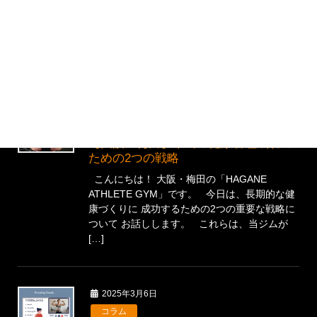
こんにちは、 大阪・梅田の「HAGANE
ATHLETE GYM」です。 今日は、 特に忙しい
経営者やビジネスパーソン、 そして理想のボデ
ィラインを目指す 女性の皆様に向けて、 […]
2025年3月8日
コラム
【大阪・梅田】本当の健康管理成功の
ための2つの戦略
こんにちは！ 大阪・梅田の「HAGANE
ATHLETE GYM」です。 今日は、長期的な健
康づくりに 成功するための2つの重要な戦略に
ついて お話しします。 これらは、当ジムが
[…]
2025年3月6日
コラム