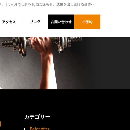
ド」｜3ヶ月で心身を10歳若返らせ、成果を出し続ける身体へ
カテゴリー
Befor After