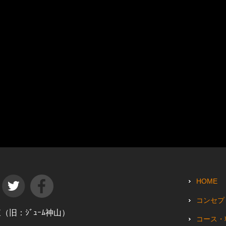
HOME
コンセプ
田東（旧：ｼﾞｭｰﾑ神山）
コース・