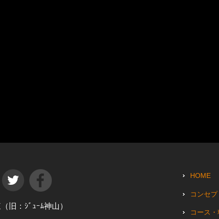
HOME
コンセプ
田東（旧：ｼﾞｭｰﾑ神山）
コース・