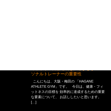
【大阪・梅田】健康習慣を続けるコ
ツ：まずは小さな一歩から始めよう
こんにちは！ 大阪・梅田の 「HAGANE
ATHLETE GYM」 代表トレーナーの金岡です。
今回は 「健康習慣を長続きさせるコツ」 につ
いてお話しします。 ダ […]
2025年3月1日
コラム
理想のカラダへの近道 〜 あなたのフ
ィットネス目標達成を加速させるパー
ソナルトレーナーの重要性
こんにちは、大阪・梅田の 「HAGANE
ATHLETE GYM」です。 今日は、健康・フィ
ットネスの目標を 効率的に達成するための重要
な要素について、 お話ししたいと思います。
[…]