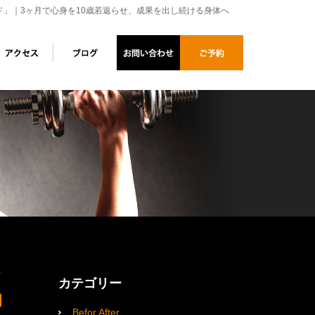
ド」｜3ヶ月で心身を10歳若返らせ、成果を出し続ける身体へ
カテゴリー
Befor After