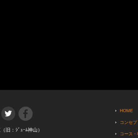
HOME
コンセプ
田東（旧：ｼﾞｭｰﾑ神山）
コース・