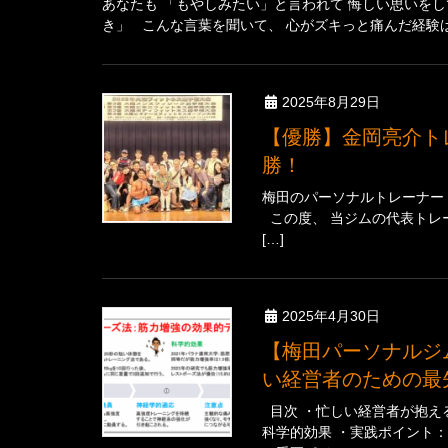
あなたも 「もやしみたい」と言われて 悔しい思いを
き」 こんな言葉を聞いて、 心がズキっと痛んだ経験はあり
2025年8月29日
【優勝】金岡亮介トレーナーが第3回大阪メンズフィジーク選手権で優
勝！
梅田のパーソナルトレーナー 
この度、 当ジムの代表トレ
[…]
2025年4月30日
【梅田パーソナルジム】レストポーズ法で効率的に筋力アップ！忙し
い経営者のための最
目次 ・忙しい経営者が抱え
科学的効果 ・実践ポイント