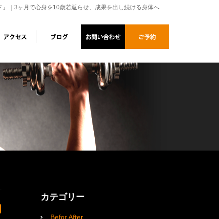
ド」｜3ヶ月で心身を10歳若返らせ、成果を出し続ける身体へ
カテゴリー
Befor After