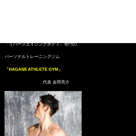
それではまた！
梅田・中崎町の
「リバースエイジングボディ」専門の
パーソナルトレーニングジム
「HAGANE ATHLETE GYM」
代表 金岡亮介