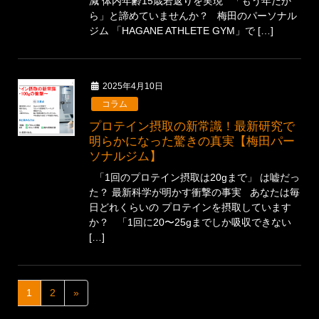
減 体内年齢15歳若返りを実現 「もう年だか
ら」と諦めていませんか？ 梅田のパーソナル
ジム 「HAGANE ATHLETE GYM」で […]
2025年4月10日
コラム
プロテイン摂取の新常識！最新研究で
明らかになった驚きの真実【梅田パー
ソナルジム】
「1回のプロテイン摂取は20gまで」 は嘘だっ
た？ 最新科学が明かす衝撃の事実 あなたは毎
日どれくらいの プロテインを摂取しています
か？ 「1回に20〜25gまでしか吸収できない
[…]
1
2
»