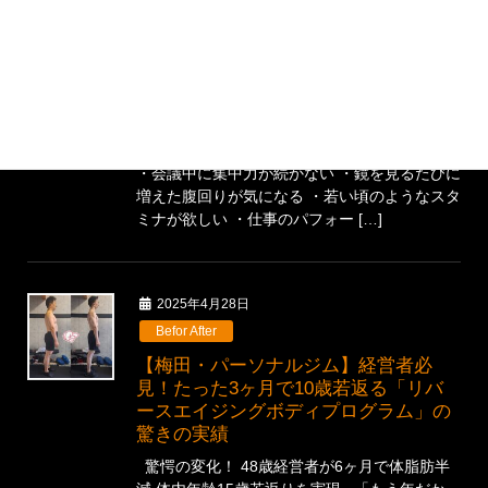
【男性経営者必見】「16時間断食」で
10歳若返る！大阪・梅田の人気パーソ
ナルジム「HAGANE ATHLETE GYM」
が伝授する最強ボディメイク法
あなたは毎日の疲労感や 体型の衰えに悩んでい
ませんか？ ・朝起きても疲れが取れていない
・会議中に集中力が続かない ・鏡を見るたびに
増えた腹回りが気になる ・若い頃のようなスタ
ミナが欲しい ・仕事のパフォー […]
2025年4月28日
Befor After
【梅田・パーソナルジム】経営者必
見！たった3ヶ月で10歳若返る「リバ
ースエイジングボディプログラム」の
驚きの実績
驚愕の変化！ 48歳経営者が6ヶ月で体脂肪半