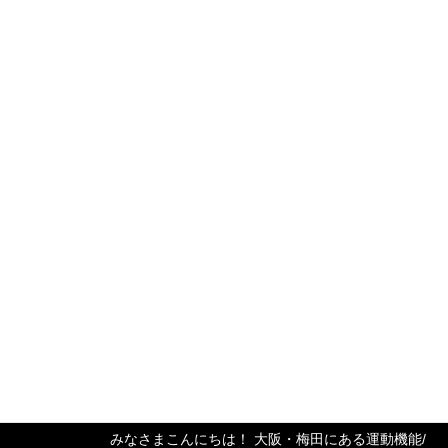
表の金岡です！ 当ジムではダイエットや […]
2020年7月31日
お知らせ
NTTドコモレッドハリケーンズ所属 佐藤大
朗プロラグビー選手がご来店！
みなさまこんにちは！ 大阪・梅田のパーソナルジ
ム「HAGANE ATHLETE GYM」代表の金岡です！
当ジムでは、 【2ヶ月で20代アスリートボディ、不
可能を可能にする「HAGANEトレー […]
2020年7月29日
トレーニング
ゴルフ選手は必見！飛距離が確実に伸びる
股関節エクササイズ！
みなさまこんにちは！ 大阪・梅田にある運動機能/