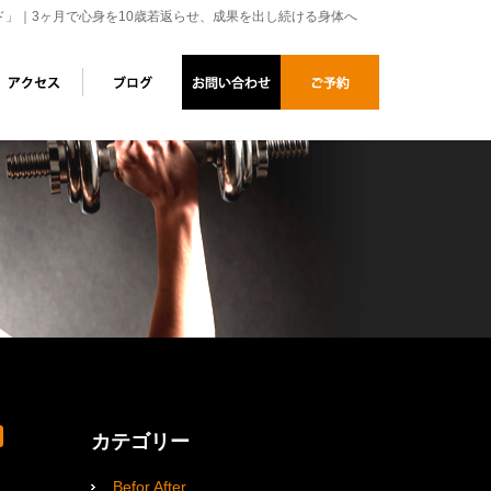
ド」｜3ヶ月で心身を10歳若返らせ、成果を出し続ける身体へ
カテゴリー
Befor After