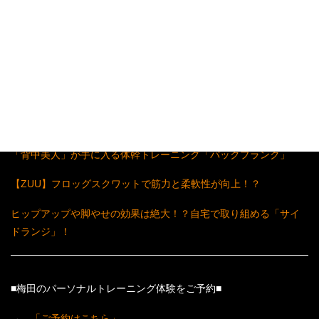
梅田・中崎町のパーソナルトレーニングジム
「HAGANE ATHLETE GYM」 代表 金岡
▼▼▼人気記事5選▼▼▼
「超シンプル」で「超効果」のある体幹トレーニング
たるんだ脇腹とサヨナラ！くびれをつくるサイドプランク！
「背中美人」が手に入る体幹トレーニング「バックプランク」
【ZUU】フロッグスクワットで筋力と柔軟性が向上！？
ヒップアップや脚やせの効果は絶大！？自宅で取り組める「サイ
ドランジ」！
■梅田のパーソナルトレーニング体験をご予約■
→
「ご予約はこちら」