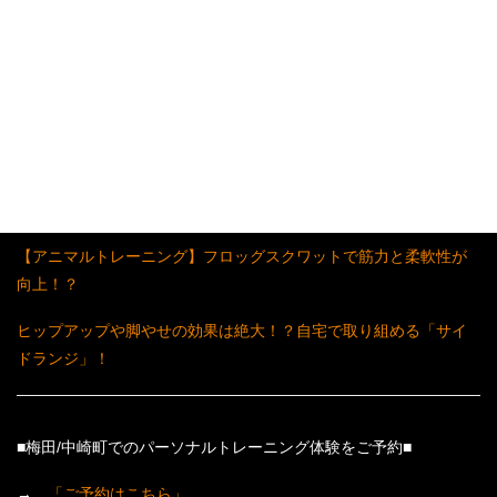
▼▼▼人気記事5選▼▼▼
「超シンプル」で「超効果」のある体幹トレーニング
たるんだ脇腹とサヨナラ！くびれをつくるサイドプランク！
「背中美人」が手に入る体幹トレーニング「バックプランク」
【アニマルトレーニング】フロッグスクワットで筋力と柔軟性が
向上！？
ヒップアップや脚やせの効果は絶大！？自宅で取り組める「サイ
ドランジ」！
■梅田/中崎町でのパーソナルトレーニング体験をご予約■
→
「ご予約はこちら」