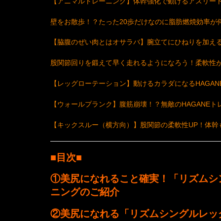
【アニマルトレーニング】体幹強化で動けるアスリー
壁をお散歩！？たった20歩だけなのに脂肪燃焼効率が
【脇腹のぜい肉とはオサラバ】腕立てにひねりを加え
股関節回りを鍛えて早く走れるようになろう！柔軟性
【レッグローテーション】動けるカラダになるHAGAN
【ウォールプランク】腹筋崩壊！？無敵のHAGANEト
【キックスルー（横方向）】股関節の柔軟性UP！体幹も
■目次■
①美尻になれること確実！「リズムシ
ニングのご紹介
②美尻になれる「リズムシングルレッ