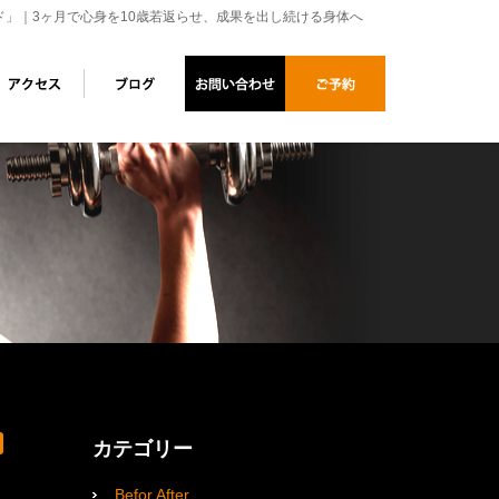
ド」｜3ヶ月で心身を10歳若返らせ、成果を出し続ける身体へ
カテゴリー
Befor After