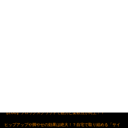
梅田・中崎町のパーソナルトレーニングジム
「HAGANE ATHLETE GYM」 代表 金岡
▼▼▼人気記事5選▼▼▼
「超シンプル」で「超効果」のある体幹トレーニング
たるんだ脇腹とサヨナラ！くびれをつくるサイドプランク！
「背中美人」が手に入る体幹トレーニング「バックプランク」
【ZUU】フロッグスクワットで筋力と柔軟性が向上！？
ヒップアップや脚やせの効果は絶大！？自宅で取り組める「サイ